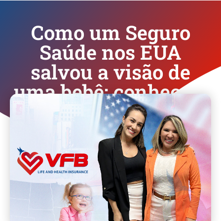
Como um Seguro
Saúde nos EUA
salvou a visão de
uma bebê: conheça a
História de Suellen
VFB Insurance
junho 23, 2023