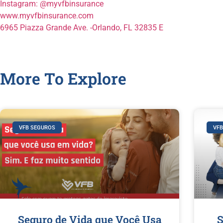
Instagram: @myvfbinsurance
www.myvfbinsurance.com
6965 Piazza Grande Ave. -Orlando, FL 32835 E
More To Explore
VFB SEGUROS
VF
Seguro de Vida que Você Usa
S