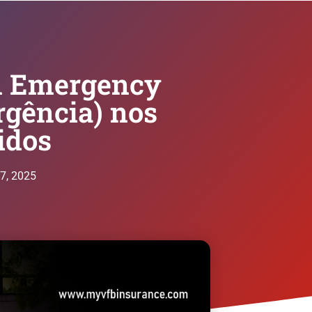
m Emergency
gência) nos
idos
17, 2025