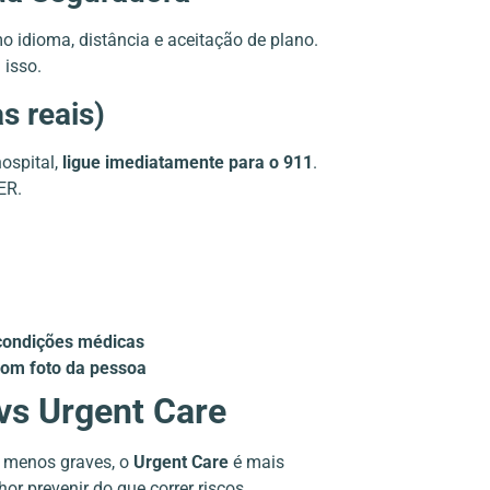
 idioma, distância e aceitação de plano.
 isso.
s reais)
hospital,
ligue imediatamente para o 911
.
ER.
 condições médicas
om foto da pessoa
s Urgent Care
s menos graves, o
Urgent Care
é mais
or prevenir do que correr riscos.