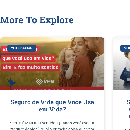
More To Explore
VFB SEGUROS
VF
Seguro de Vida que Você Usa
S
em Vida?
Sim. E faz MUITO sentido. Quando você escuta
“seguro de vida”, qual a primeira coisa que vem